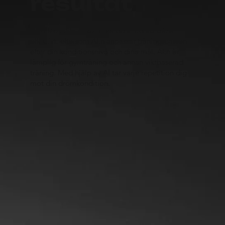
resultat
Med Movafits AI kommer du alltid att träna
effektivt, eftersom AI:n anpassar träningspassen
efter din konditionsnivå och dina mål. AI:n är
lämplig för gymträning och annan viktbaserad
träning. Med hjälp av AI tar varje repetition dig
mot din drömkondition.