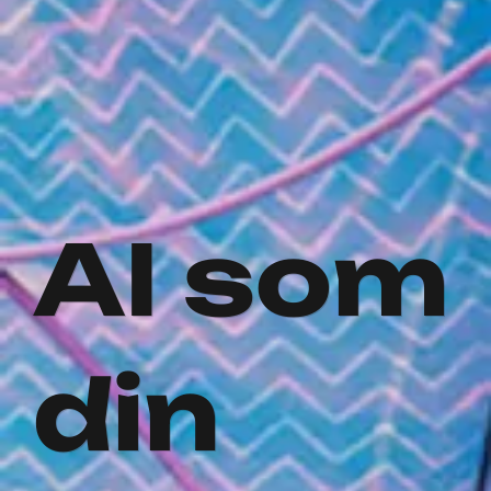
AI som
din