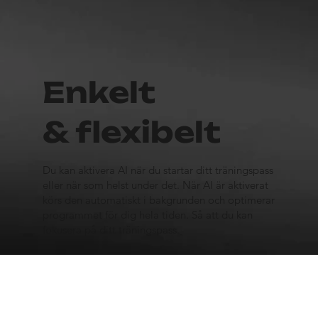
Enkelt
& flexibelt
Du kan aktivera AI när du startar ditt träningspass
eller när som helst under det. När AI är aktiverat
körs den automatiskt i bakgrunden och optimerar
programmet för dig hela tiden. Så att du kan
fokusera på ditt träningspass.