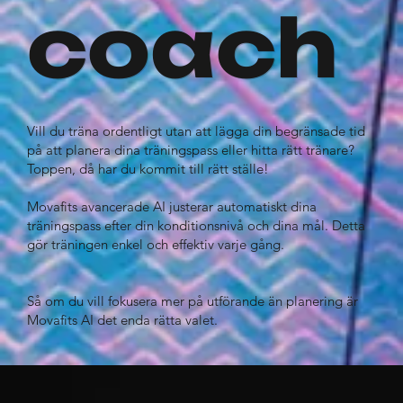
coach
Vill du träna ordentligt utan att lägga din begränsade tid
på att planera dina träningspass eller hitta rätt tränare?
Toppen, då har du kommit till rätt ställe!
Movafits avancerade AI justerar automatiskt dina
träningspass efter din konditionsnivå och dina mål. Detta
gör träningen enkel och effektiv varje gång.
Så om du vill fokusera mer på utförande än planering är
Movafits AI det enda rätta valet.