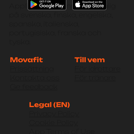
Applikationen finns tillgänglig
på svenska, finska, engelska,
spanska, italienska,
portugisiska, franska och
tyska.
Movafit
Till vem
Prissättning
För idrottare
Kontakta oss
För tränare
Ge feedback
Legal (EN)
Privacy Policy
Cookie Policy
App Terms of Use