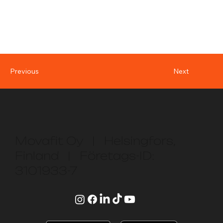
Next
Previous
Movafit Oy | Helsingfors,
Finland | Företags-ID:
3101933-7