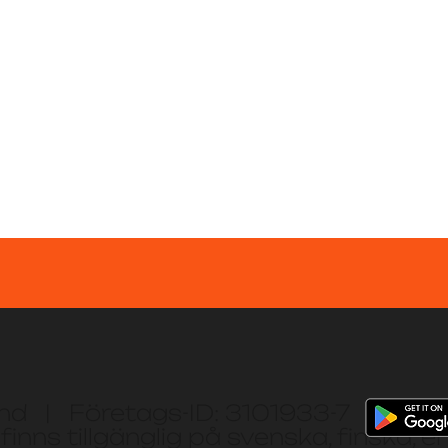
and | Företags-ID: 3101933-7
finns tillgänglig på svenska, finska, e