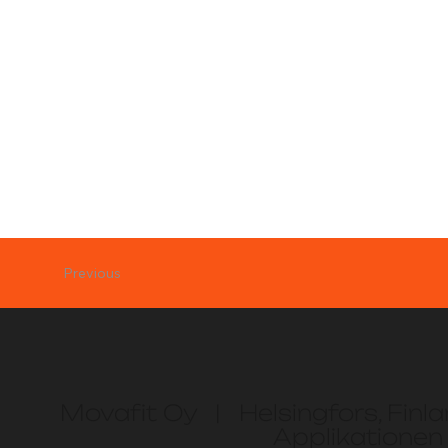
Previous
Movafit Oy | Helsingfors, Finl
Applikationen 