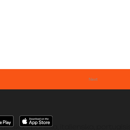
Next
ngelska, spanska, italienska, portugis