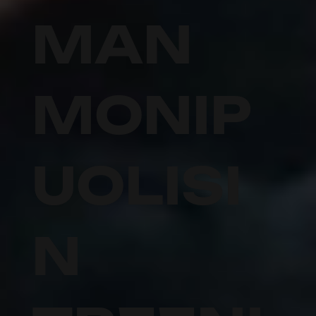
MAN
MONIP
UOLISI
N