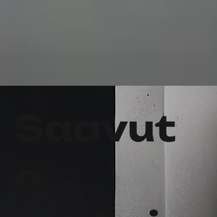
Saavut
a