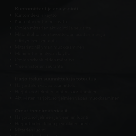
Kuntomittarit ja analysointi
Kuntoindeksin käyttö
Kuntoaluemittarien käyttö
Omien mittarien aktivointi ja seuranta
Mittarikohtaisten tavoitteiden asettaminen ja
edistymisen seuranta
Mittaristonäkymän muokkaaminen
Monimittarianalyysin käyttö
Omien sykealueiden määritys
Treenihistorian seuranta
Harjoit
telun suunnittelu ja toteutus
Harjoittelun vapaa suunnittelu
Harjoitusohjelmien rajaton suorittaminen
Aktiivisten harjoitusohjelmien vapaa muokkaaminen
Omat treenimateriaalit
Harjoitusohjelmien ja treenien luonti
Harjoitteiden, lajien ja vinkkien luonti
Mittarien luonti