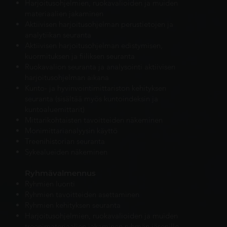
Harjoitusohjelmien, ruokavalioiden ja muiden
materiaalien jakaminen
Aktiivisen harjoitusohjelman perustietojen ja
analytiikan seuranta
Aktiivisen harjoitusohjelman edistymisen,
kuormituksen ja fiiliksen seuranta
Ruokavalion seuranta ja analysointi aktiivisen
harjoitusohjelman aikana
Kunto- ja hyvinvointimittariston kehityksen
seuranta (sisältää myös
kuntoindeksin
ja
kuntoaluemittarit)
Mittarikohtaisten tavoitteiden näkeminen
Monimittarianalyysin käyttö
Treenihistorian seuranta
Sykealueiden näkeminen
Ryhmävalmennus
Ryhmien luonti
Ryhmien tavoitteiden asettaminen
Ryhmien kehityksen seuranta
Harjoitusohjelmien, ruokavalioiden ja muiden
treenimateriaalien jakaminen ryhmän jäsenille