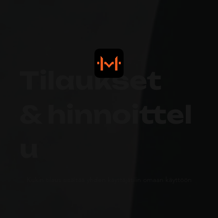
Tilaukset
& hinnoittel
u
Kukin tilaus sisältää yhden käyttäjätilin omaan käyttöön