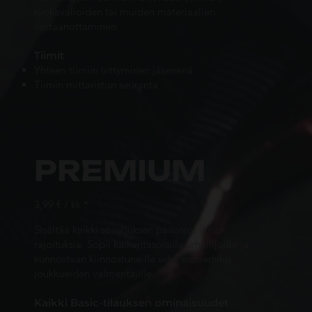
ruokavalioiden tai muiden materiaalien
vastaanottaminen
Tiimit
Yhteen tiimiin liittyminen jäsenenä
Tiimin mittariston seuranta
PREMIUM
3,99 € / kk *
Sisältää kaikki sovelluksen pääosiot ilman
rajoituksia. Sopii kaikentasoisille urheilijoille ja
kunnostaan kiinnostuneille sekä esimerkiksi
joukkueiden valmentajille.
Kaikki Basic-tilauksen ominaisuudet