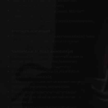
Aktiivisen harjoitusohjelman edistymisen,
kuormituksen ja fiiliksen seuranta
Ruokavalion seuranta ja analysointi aktiivisen
harjoitusohjelman aikana
Aktiivisen harjoitusohjelman rajattu muokkaaminen
Premium-materiaalit
Rajoitettu pääsy huippuluokan materiaaleihin, kuten
harjoitusohjelmiin, harjoitteisiin ja lajeihin
Valmentajat ja muut asiantuntijat
Valmentajien, hyvinvoinnin ammattilaisten ja
muiden alan asiantuntijoiden hakeminen
Yhden oman valmentajan lisääminen
Kunto- ja hyvinvointimittariston kehityksen
näkyminen valmentajalle
Aktiivisen harjoitusohjelman edistymisen ja
analytiikan näkyminen valmentajalle
Treenihistorian
näkyminen valmentajalle
Laskennallisten sykealueiden näkyminen
valmentajalle
Valmentajan luomien harjoitusohjelmien,