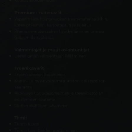
Ruokavalioiden luonti
Premium-materiaalit
Vapaa pääsy huippuluokan treenimateriaaleihin,
kuten ohjelmiin, harjoitteisiin ja lajeihin
Premium-materiaalien hyödyntäminen omissa
treenimateriaaleissa
Valmentajat ja muut asiantuntijat
Usean oman valmentajan lisääminen
Treenikaverit
Treenikaverien lisääminen
Kunto- ja hyvinvointimittariston edistymisen
seuranta​
Aktiivisen harjoitusohjelman ja treenihistorian
edistymisen seuranta
Omien sisältöjen jakaminen
Tiimit
Tiimin luonti
Tiimin tavoitteiden asettaminen