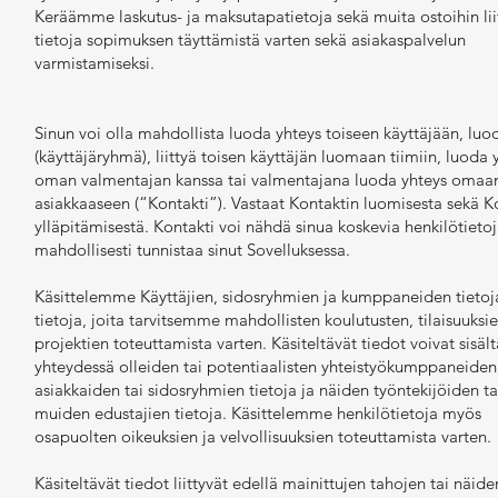
Keräämme laskutus- ja maksutapatietoja sekä muita ostoihin lii
tietoja sopimuksen täyttämistä varten sekä asiakaspalvelun
varmistamiseksi.
Sinun voi olla mahdollista luoda yhteys toiseen käyttäjään, luod
(käyttäjäryhmä), liittyä toisen käyttäjän luomaan tiimiin, luoda 
oman valmentajan kanssa tai valmentajana luoda yhteys omaa
asiakkaaseen (“Kontakti”). Vastaat Kontaktin luomisesta sekä K
ylläpitämisestä. Kontakti voi nähdä sinua koskevia henkilötieto
mahdollisesti tunnistaa sinut Sovelluksessa.
Käsittelemme Käyttäjien, sidosryhmien ja kumppaneiden tietoj
tietoja, joita tarvitsemme mahdollisten koulutusten, tilaisuuksie
projektien toteuttamista varten. Käsiteltävät tiedot voivat sisä
yhteydessä olleiden tai potentiaalisten yhteistyökumppaneiden
asiakkaiden tai sidosryhmien tietoja ja näiden työntekijöiden ta
muiden edustajien tietoja. Käsittelemme henkilötietoja myös
osapuolten oikeuksien ja velvollisuuksien toteuttamista varten.
Käsiteltävät tiedot liittyvät edellä mainittujen tahojen tai näide