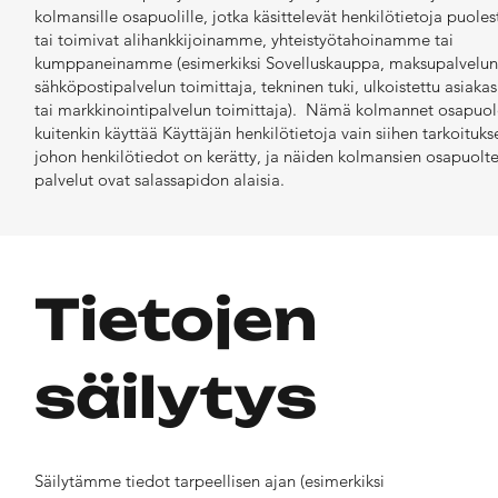
kolmansille osapuolille, jotka käsittelevät henkilötietoja puol
tai toimivat alihankkijoinamme, yhteistyötahoinamme tai
kumppaneinamme (esimerkiksi Sovelluskauppa, maksupalvelunt
sähköpostipalvelun toimittaja, tekninen tuki, ulkoistettu asiaka
tai markkinointipalvelun toimittaja). Nämä kolmannet osapuol
kuitenkin käyttää Käyttäjän henkilötietoja vain siihen tarkoituks
johon henkilötiedot on kerätty, ja näiden kolmansien osapuolt
palvelut ovat salassapidon alaisia.
Tietojen
säilytys
Säilytämme tiedot tarpeellisen ajan (esimerkiksi