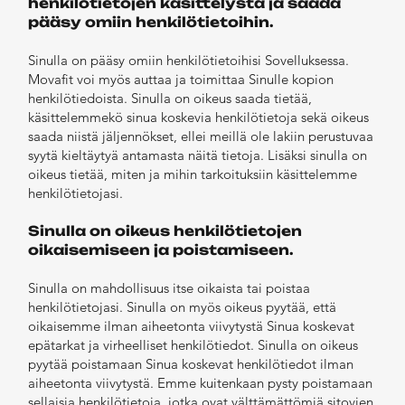
henkilötietojen käsittelystä ja saada
pääsy omiin henkilötietoihin.
Sinulla on pääsy omiin henkilötietoihisi Sovelluksessa.
Movafit voi myös auttaa ja toimittaa Sinulle kopion
henkilötiedoista. Sinulla on oikeus saada tietää,
käsittelemmekö sinua koskevia henkilötietoja sekä oikeus
saada niistä jäljennökset, ellei meillä ole lakiin perustuvaa
syytä kieltäytyä antamasta näitä tietoja. Lisäksi sinulla on
oikeus tietää, miten ja mihin tarkoituksiin käsittelemme
henkilötietojasi.
Sinulla on oikeus henkilötietojen
oikaisemiseen ja poistamiseen.
Sinulla on mahdollisuus itse oikaista tai poistaa
henkilötietojasi. Sinulla on myös oikeus pyytää, että
oikaisemme ilman aiheetonta viivytystä Sinua koskevat
epätarkat ja virheelliset henkilötiedot. Sinulla on oikeus
pyytää poistamaan Sinua koskevat henkilötiedot ilman
aiheetonta viivytystä. Emme kuitenkaan pysty poistamaan
sellaisia henkilötietoja, jotka ovat välttämättömiä sitovien