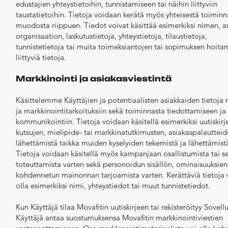
edustajien yhteystietoihin, tunnistamiseen tai näihin liittyviin
taustatietoihin. Tietoja voidaan kerätä myös yhteisestä toiminn
muodosta riippuen. Tiedot voivat käsittää esimerkiksi nimen, 
organisaation, laskutustietoja, yhteystietoja, tilaustietoja,
tunnistetietoja tai muita toimeksiantojen tai sopimuksen hoita
liittyviä tietoja.
Markkinointi ja asiakasviestintä
Käsittelemme Käyttäjien ja potentiaalisten asiakkaiden tietoja 
ja markkinointitarkoituksiin sekä toiminnasta tiedottamiseen ja
kommunikointiin. Tietoja voidaan käsitellä esimerkiksi uutiskirj
kutsujen, mielipide- tai markkinatutkimusten, asiakaspalauttei
lähettämistä taikka muiden kyselyiden tekemistä ja lähettämist
Tietoja voidaan käsitellä myös kampanjaan osallistumista tai s
toteuttamista varten sekä personoidun sisällön, ominaisuuksien
kohdennetun mainonnan tarjoamista varten. Kerättäviä tietoja 
olla esimerkiksi nimi, yhteystiedot tai muut tunnistetiedot.
Kun Käyttäjä tilaa Movafitin uutiskirjeen tai rekisteröityy Sovell
Käyttäjä antaa suostumuksensa Movafitin markkinointiviestien