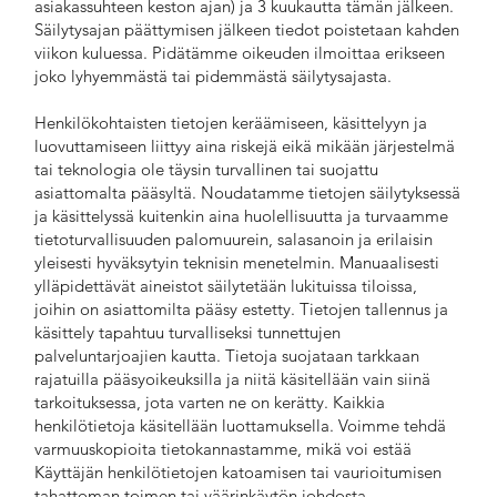
asiakassuhteen keston ajan) ja 3 kuukautta tämän jälkeen.
Säilytysajan päättymisen jälkeen tiedot poistetaan kahden
viikon kuluessa. Pidätämme oikeuden ilmoittaa erikseen
joko lyhyemmästä tai pidemmästä säilytysajasta.
Henkilökohtaisten tietojen keräämiseen, käsittelyyn ja
luovuttamiseen liittyy aina riskejä eikä mikään järjestelmä
tai teknologia ole täysin turvallinen tai suojattu
asiattomalta pääsyltä. Noudatamme tietojen säilytyksessä
ja käsittelyssä kuitenkin aina huolellisuutta ja turvaamme
tietoturvallisuuden palomuurein, salasanoin ja erilaisin
yleisesti hyväksytyin teknisin menetelmin. Manuaalisesti
ylläpidettävät aineistot säilytetään lukituissa tiloissa,
joihin on asiattomilta pääsy estetty. Tietojen tallennus ja
käsittely tapahtuu turvalliseksi tunnettujen
palveluntarjoajien kautta. Tietoja suojataan tarkkaan
rajatuilla pääsyoikeuksilla ja niitä käsitellään vain siinä
tarkoituksessa, jota varten ne on kerätty. Kaikkia
henkilötietoja käsitellään luottamuksella. Voimme tehdä
varmuuskopioita tietokannastamme, mikä voi estää
Käyttäjän henkilötietojen katoamisen tai vaurioitumisen
tahattoman toimen tai väärinkäytön johdosta.