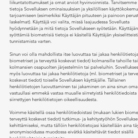
liikuntatottumukset ja omat arviot hyvinvoinnista. Tarvitsemme
tietoja Sovelluksen ominaisuuksien ja yksilöllisen käyttökokem
tarjoamiseen (esimerkiksi Käyttäjän pituuteen ja painoon perus
laskelmat). Käyttäjä voi valita, missä laajuudessa Sovellusta
hyödynnetään ja mitä tietoja Sovellukseen syötetään. Käyttäjä
syöttämiä biometrisiä tietoja ei käsitellä Käyttäjän yksiselitteist
tunnistamista varten.
Sinun voi olla mahdollista itse luovuttaa tai jakaa henkilötietoja
biometriset ja terveyttä koskevat tiedot) kolmansille tahoille ta
kolmansien osapuolten järjestelmiin tai palveluihin. Sovellukses
myös luovuttaa tai jakaa henkilötietoja (ml. biometriset ja terv
koskevat tiedot) toiselle Sovelluksen käyttäjälle. Tällainen
henkilötietojen luovuttaminen tai jakaminen on aina sinun oma
vastuullasi emmekä vastaa muualle siirretyistä henkilötiedoista 
siirrettyjen henkilötietojen oikeellisuudesta.
Voimme käsitellä osaa henkilötiedoistasi (mukaan lukien biomet
terveyttä koskevat tiedot) tutkimus- ja kehitystyöhön Sovelluks
kehittämiseksi, mutta tällöin henkilötietojasi käsitellään aina tä
anonymisoidussa muodossa eivätkä käsiteltävät tiedot sisällä