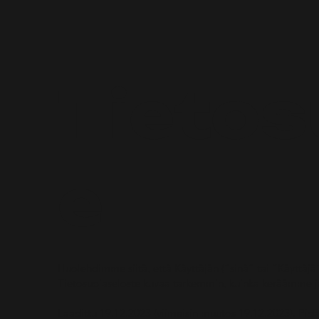
Tietos
e
Huolehdimme siitä, että Käyttäjän (”sinä” tai ”Käyttäjä”
Tietosuojaseloste kuvaa tarkemmin, kuinka keräämme ja
Laadittu 19.12.2023 (viimeisin muutos 19.12.2023). P