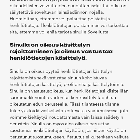
oikeudellisten velvoitteiden noudattamiseksi tai jotka on
säilytettävä soveltuvan lainsäädännön nojalla.
Huomioithan, ettemme voi palauttaa poistettuja
henkilötietoja. Henkilötietojen poistaminen voi tarkoittaa
sitä, ettemme voi enää tarjota sinulle Sovellusta.
Sinulla on oikeus käsittelyn
rajoittamiseen ja oikeus vastustaa
henkilötietojen käsittelyä.
Sinulla on oikeus pyytää henkilötietojen käsittelyn
rajoittamista sekä vastustaa sinuun kohdistuvaa
henkilötietojen käsittelyä, profilointia ja käsittelytoimia.
Sinulla on vastustusoikeus, kun henkilötietojasi käsitellään
suoramarkkinointia varten tai kun käsittely tapahtuu
oikeutetun edun perusteella. Tässä tilanteessa tilanne
tulee yksilöidä vastustusta koskevassa vaatimuksessa, jota
voimme kieltäytyä noudattamasta vain laissa säädetyin
perustein. Sinulla on myös aina oikeus peruuttaa
suostumus henkilötietojen käyttöön, jos niiden käyttö on
perustunut suostumukseen. Peruutus ei kuitenkaan vaikuta