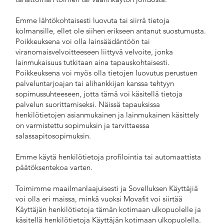
Emme lähtökohtaisesti luovuta tai siirrä tietoja
kolmansille, ellet ole siihen erikseen antanut suostumusta.
Poikkeuksena voi olla lainsäädäntöön tai
viranomaisvelvoitteeseen liittyvä velvoite, jonka
lainmukaisuus tutkitaan aina tapauskohtaisesti.
Poikkeuksena voi myös olla tietojen luovutus perustuen
palveluntarjoajan tai alihankkijan kanssa tehtyyn
sopimussuhteeseen, jotta tämä voi käsitellä tietoja
palvelun suorittamiseksi. Näissä tapauksissa
henkilötietojen asianmukainen ja lainmukainen käsittely
on varmistettu sopimuksin ja tarvittaessa
salassapitosopimuksin.
Emme käytä henkilötietoja profilointia tai automaattista
päätöksentekoa varten.
Toimimme maailmanlaajuisesti ja Sovelluksen Käyttäjiä
voi olla eri maissa, minkä vuoksi Movafit voi siirtää
Käyttäjän henkilötietoja tämän kotimaan ulkopuolelle ja
käsitellä henkilötietoja Käyttäjän kotimaan ulkopuolella.