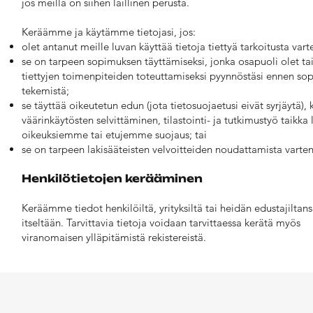
jos meillä on siihen laillinen perusta.
Keräämme ja käytämme tietojasi, jos:
olet antanut meille luvan käyttää tietoja tiettyä tarkoitusta var
se on tarpeen sopimuksen täyttämiseksi, jonka osapuoli olet ta
tiettyjen toimenpiteiden toteuttamiseksi pyynnöstäsi ennen s
tekemistä;
se täyttää oikeutetun edun (jota tietosuojaetusi eivät syrjäytä), 
väärinkäytösten selvittäminen, tilastointi- ja tutkimustyö taikka l
oikeuksiemme tai etujemme suojaus; tai
se on tarpeen lakisääteisten velvoitteiden noudattamista varten
Henkilötietojen kerääminen
Keräämme tiedot henkilöiltä, yrityksiltä tai heidän edustajiltan
itseltään. Tarvittavia tietoja voidaan tarvittaessa kerätä myös
viranomaisen ylläpitämistä rekistereistä.