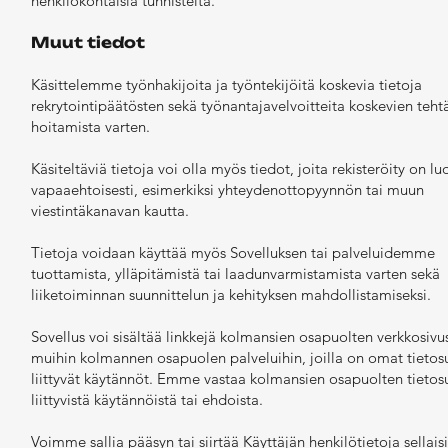
henkilökohtaisia tunnisteita.
Muut tiedot
Käsittelemme työnhakijoita ja työntekijöitä koskevia tietoja
rekrytointipäätösten sekä työnantajavelvoitteita koskevien teht
hoitamista varten.
Käsiteltäviä tietoja voi olla myös tiedot, joita rekisteröity on l
vapaaehtoisesti, esimerkiksi yhteydenottopyynnön tai muun
viestintäkanavan kautta.
Tietoja voidaan käyttää myös Sovelluksen tai palveluidemme
tuottamista, ylläpitämistä tai laadunvarmistamista varten sekä
liiketoiminnan suunnittelun ja kehityksen mahdollistamiseksi.
Sovellus voi sisältää linkkejä kolmansien osapuolten verkkosivus
muihin kolmannen osapuolen palveluihin, joilla on omat tieto
liittyvät käytännöt. Emme vastaa kolmansien osapuolten tieto
liittyvistä käytännöistä tai ehdoista.
Voimme sallia pääsyn tai siirtää Käyttäjän henkilötietoja sellaisi