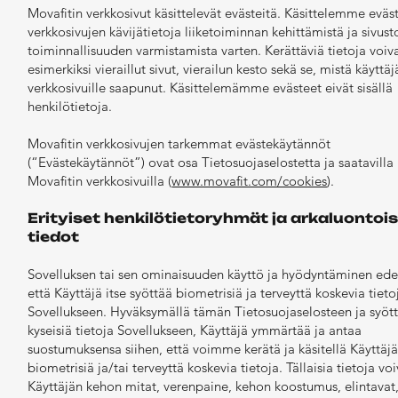
Movafitin verkkosivut käsittelevät evästeitä. Käsittelemme eväst
verkkosivujen kävijätietoja liiketoiminnan kehittämistä ja sivust
toiminnallisuuden varmistamista varten. Kerättäviä tietoja voiva
esimerkiksi vieraillut sivut, vierailun kesto sekä se, mistä käyttä
verkkosivuille saapunut. Käsittelemämme evästeet eivät sisällä
henkilötietoja.
Movafitin verkkosivujen tarkemmat evästekäytännöt
(“Evästekäytännöt”) ovat osa Tietosuojaselostetta ja saatavilla
Movafitin verkkosivuilla (
www.movafit.com/cookies
).
Erityiset henkilötietoryhmät ja arkaluontoi
tiedot
Sovelluksen tai sen ominaisuuden käyttö ja hyödyntäminen edel
että Käyttäjä itse syöttää biometrisiä ja terveyttä koskevia tiet
Sovellukseen. Hyväksymällä tämän Tietosuojaselosteen ja syöt
kyseisiä tietoja Sovellukseen, Käyttäjä ymmärtää ja antaa
suostumuksensa siihen, että voimme kerätä ja käsitellä Käyttäj
biometrisiä ja/tai terveyttä koskevia tietoja. Tällaisia tietoja voi
Käyttäjän kehon mitat, verenpaine, kehon koostumus, elintavat