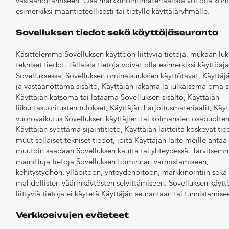
vastaanottamiseen. Osa markkinointimateriaalista voi olla koh
esimerkiksi maantieteellisesti tai tietylle käyttäjäryhmälle.
Sovelluksen tiedot sekä käyttäjäseuranta
Käsittelemme Sovelluksen käyttöön liittyviä tietoja, mukaan luk
tekniset tiedot. Tällaisia tietoja voivat olla esimerkiksi käyttöa
Sovelluksessa, Sovelluksen ominaisuuksien käyttötavat, Käyttä
ja vastaanottama sisältö, Käyttäjän jakama ja julkaisema oma si
Käyttäjän katsoma tai lataama Sovelluksen sisältö, Käyttäjän
liikuntasuoritusten tulokset, Käyttäjän harjoitusmateriaalit, Käy
vuorovaikutus Sovelluksen käyttäjien tai kolmansien osapuolten
Käyttäjän syöttämä sijaintitieto, Käyttäjän laitteita koskevat ti
muut sellaiset tekniset tiedot, joita Käyttäjän laite meille antaa 
muutoin saadaan Sovelluksen kautta tai yhteydessä. Tarvitsem
mainittuja tietoja Sovelluksen toiminnan varmistamiseen,
kehitystyöhön, ylläpitoon, yhteydenpitoon, markkinointiin sekä
mahdollisten väärinkäytösten selvittämiseen. Sovelluksen käyt
liittyviä tietoja ei käytetä Käyttäjän seurantaan tai tunnistamise
Verkkosivujen evästeet