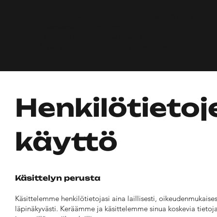
Rekisterinpitäjä: Movafit Oy (y-tunnus 3101933-7)
Yhteyshenkilö: Timo Simolin
Yhtiön verkkosivut:
www.movafit.com
Mikäli sinulla on kysyttävää Tietosuojaselosteestamme
Henkilötietoj
käyttö
Käsittelyn perusta
Käsittelemme henkilötietojasi aina laillisesti, oikeudenmukaises
läpinäkyvästi. Keräämme ja käsittelemme sinua koskevia tietoja