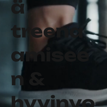
ä
treena
amisee
n &
hyvinvo