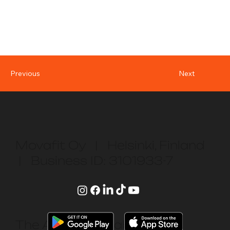
Next
Previous
Movafit Oy | Helsinki, Finland
| Business ID: 3101933-7
The App is available