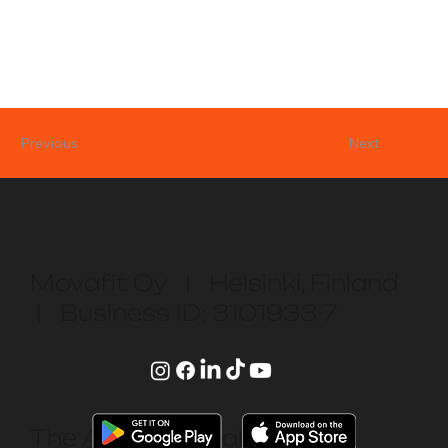
Next
Previous
Movafit Oy | Helsinki, Finland
| Business ID: 3101933-7
The App is available