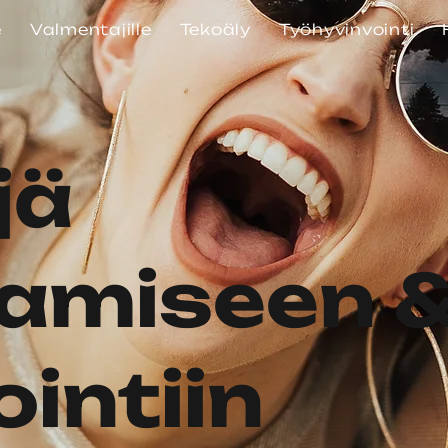
e
Valmentajille
Tekoäly
Työhyvinvointi
jä
amiseen 
intiin