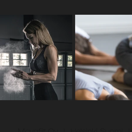
Movafit Oy | Helsinki, Suomi |