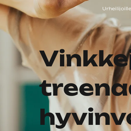
Urheilijoill
Vinkke
treena
hyvinvo