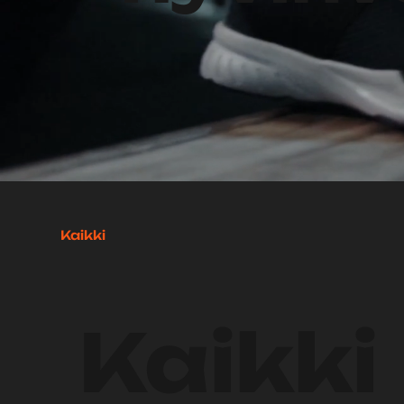
Ominaisuudet
More...
Kaikki
Kaikki