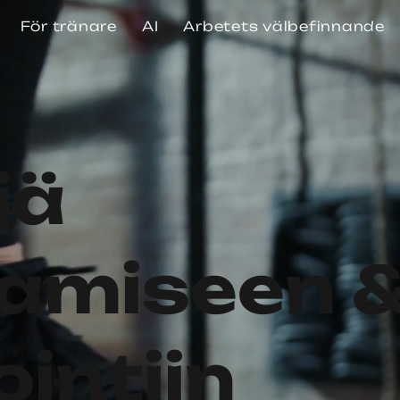
För tränare
AI
Arbetets välbefinnande
jä
amiseen 
intiin