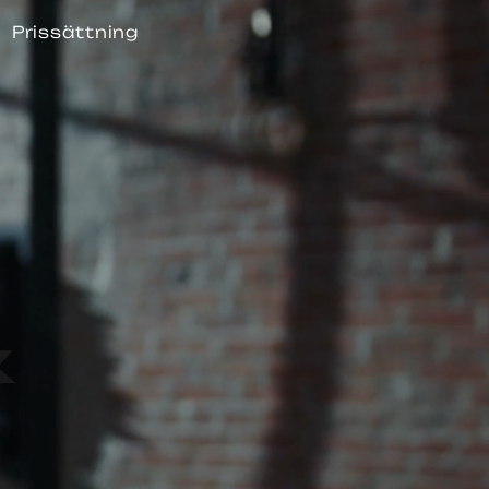
Prissättning
&