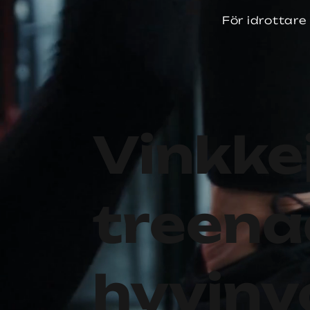
För idrottare
Vinkke
treena
hyvinvo