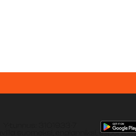
 Y-tunnus: 3101933-7
illa suomeksi, englanniksi, espanjaksi, 