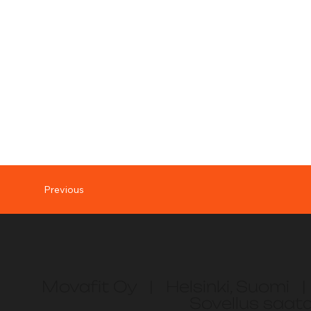
Previous
Movafit Oy | Helsinki, Suomi |
Sovellus saatav